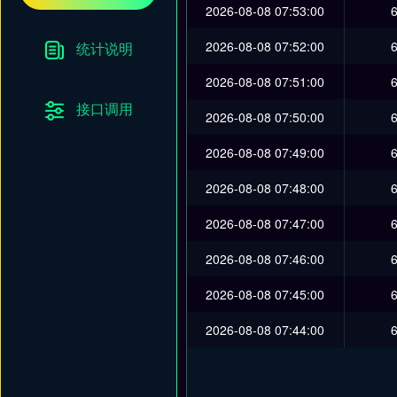
2026-08-08 07:53:00
5
8
6
9
2026-08-08 07:52:00
统计说明
6
9
7
7
8
2026-08-08 07:51:00
接口调用
8
9
2026-08-08 07:50:00
9
2026-08-08 07:49:00
2026-08-08 07:48:00
2026-08-08 07:47:00
2026-08-08 07:46:00
2026-08-08 07:45:00
2026-08-08 07:44:00