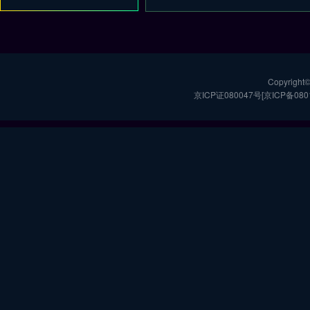
Copyrigh
京ICP证080047号[京ICP备0