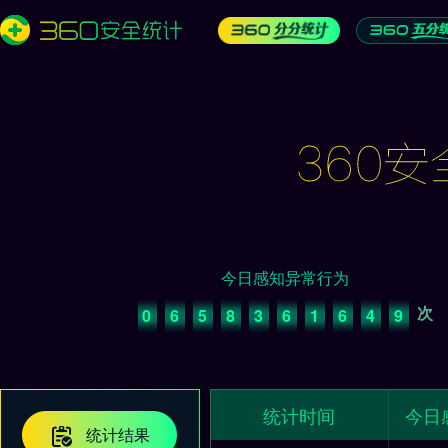
0
0
1
1
2
0
2
0
0
3
1
0
3
1
1
4
2
1
4
2
2
0
5
3
2
5
0
3
3
1
6
4
3
6
1
4
4
2
7
今日感知异常行为
5
4
7
2
5
0
5
3
8
次
0
6
5
8
3
6
1
6
4
9
1
7
6
9
4
7
2
7
5
2
8
7
5
8
3
8
6
3
9
8
6
9
4
9
7
统计时间
今日
统计结果
4
9
7
5
8